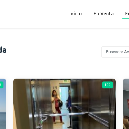
Inicio
En Venta
E
da
Buscador A
8
109